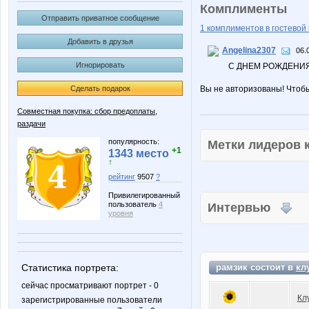
Комплименты
Отправить приватное сообщение
1 комплиментов в гостевой 
Добавить в друзья
Angelina2307
06.
Игнорировать
С ДНЕМ РОЖДЕНИЯ
Сделать подарок
Вы не авторизованы! Чтоб
Совместная покупка: сбор предоплаты,
раздачи
популярность:
Метки лидеров
+1
1343 место
↑
рейтинг
9507
?
Привилегированный
пользователь
4
Интервью
уровня
Статистика портрета:
рамзик состоит в
кл
сейчас просматривают портрет - 0
Кл
зарегистрированные пользователи